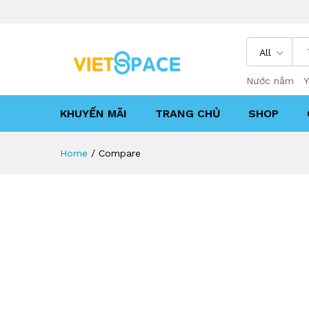
All
Nước nắm
Y
KHUYẾN MÃI
TRANG CHỦ
SHOP
Home
/
Compare