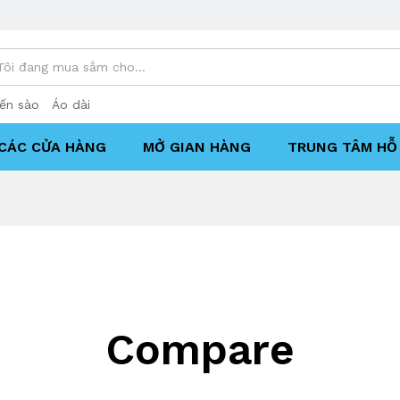
ến sào
Áo dài
CÁC CỬA HÀNG
MỞ GIAN HÀNG
TRUNG TÂM HỖ 
Compare