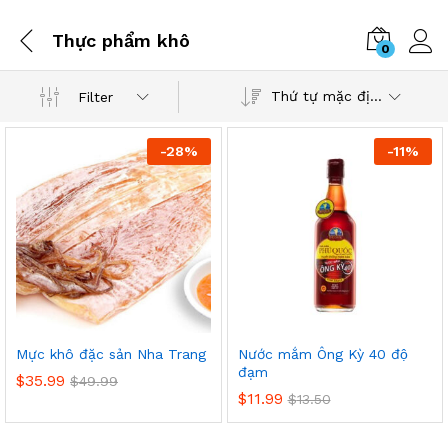
Thực phẩm khô
0
Thứ tự mặc định
Filter
-
28
%
-
11
%
p
o
t
t
Mực khô đặc sản Nha Trang
Nước mắm Ông Kỳ 40 độ
đạm
$
35.99
$
49.99
$
11.99
$
13.50