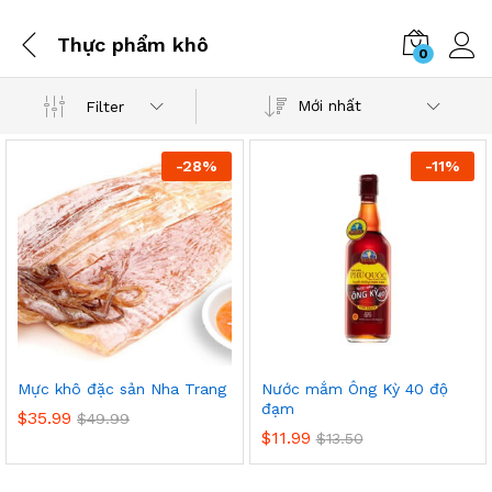
Thực phẩm khô
0
Mới nhất
Filter
-
28
%
-
11
%
p
o
t
t
Mực khô đặc sản Nha Trang
Nước mắm Ông Kỳ 40 độ
đạm
$
35.99
$
49.99
$
11.99
$
13.50