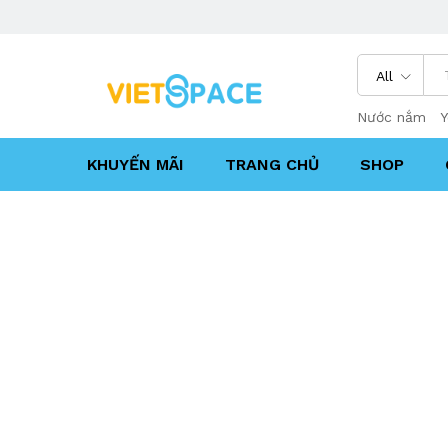
All
Nước nắm
Y
KHUYẾN MÃI
TRANG CHỦ
SHOP