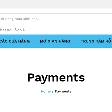
ến sào
Áo dài
CÁC CỬA HÀNG
MỞ GIAN HÀNG
TRUNG TÂM HỖ 
Payments
Home
/
Payments